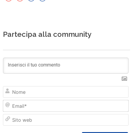
Partecipa alla community
N
Em
Si
w