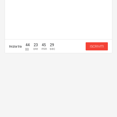
44
23
45
28
Inizia tra
ISCRIVITI