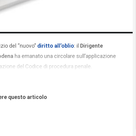
izio del “nuovo”
diritto all’oblio
: il
Dirigente
Modena
ha emanato una circolare sull’applicazione
uazione del Codice di procedura penale.
ere questo articolo