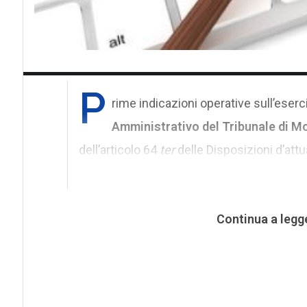
P
rime indicazioni operative sull’eserc
Amministrativo del Tribunale di 
dell’articolo 64
ter
delle Disposizioni d’att
Continua a legg