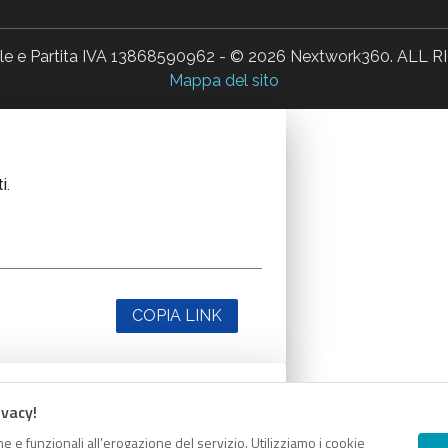
ale e Partita IVA 13868590962 - © 2026 Nextwork360. AL
Mappa del sito
i.
COPIA LINK
ivacy!
i.
e e funzionali all’erogazione del servizio. Utilizziamo i cookie