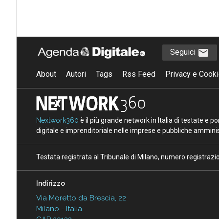
Seguici
About
Autori
Tags
Rss Feed
Privacy e Cooki
Nextwork360
è il più grande network in Italia di testate e 
digitale e imprenditoriale nelle imprese e pubbliche amminist
Testata registrata al Tribunale di Milano, numero registraz
Indirizzo
Via Moretto da Brescia, 22
Milano - Italia