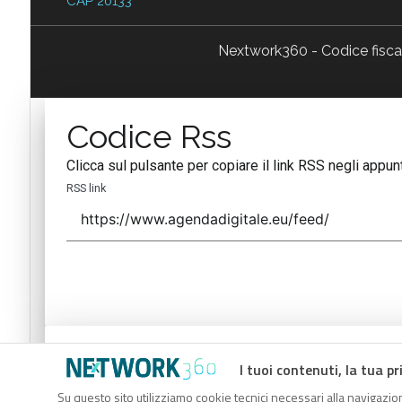
CAP 20133
Nextwork360 - Codice fisc
Codice Rss
Clicca sul pulsante per copiare il link RSS negli appunt
RSS link
Codice Rss
I tuoi contenuti, la tua pr
Clicca sul pulsante per copiare il link RSS negli appunt
Su questo sito utilizziamo cookie tecnici necessari alla navigazion