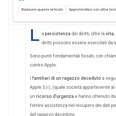
Riassumi questo articolo
Approfondisci con altre font
L
a
persistenza
dei diritti, oltre la
vita
,
diritti possono essere esercitati da er
Sono punti fondamentali fissati, con chiar
contro Apple.
I
familiari di un ragazzo deceduto
a segui
Apple S.r.l., (quale società appartenente a
un
ricorso d’urgenza
e hanno ottenuto dal
fornire assistenza nel recupero dei dati pe
del ragazzo deceduto.