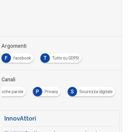
Argomenti
F
T
facebook
Tutto su GDPR
Canali
P
S
 poche parole
Privacy
Sicurezza digitale
InnovAttori