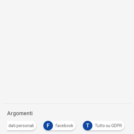
Argomenti
D
F
T
dati personali
facebook
Tutto su GDPR