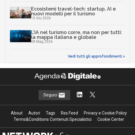
Ecosistemi travel-tech: startup, AI e
nuovi modelli per il turismo
15 Giu 2026
L’IA nel turismo corre, ma non per tutti:
la mappa italiana e globale
08 Mag 2026
Vedi tutti gli approfondimenti >
Seguici
About
Autori
Tags
Rss Feed
Privacy e Cookie Policy
Terms&Conditions Contenuti Specialistici
Cookie Center