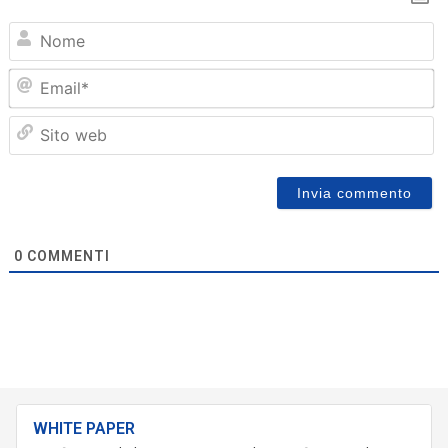
N
Em
Sit
we
0
COMMENTI
WHITE PAPER