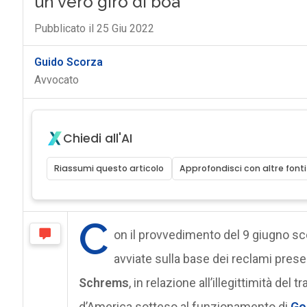
un vero giro di boa
Pubblicato il 25 Giu 2022
Guido Scorza
Avvocato
Chiedi all'AI
Riassumi questo articolo
Approfondisci con altre fonti
C
on il provvedimento del 9 giugno scor
avviate sulla base dei reclami prese
Schrems
, in relazione all’illegittimità del 
d’America sotteso al funzionamento di
Go