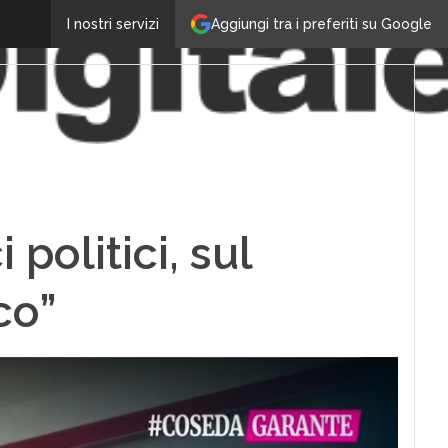
Aggiungi tra i preferiti su Google
I nostri servizi
politici, sul
co”