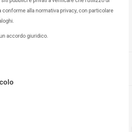
siti pubblici e privati a verificare che l’utilizzo di
a conforme alla normativa privacy, con particolare
aloghi.
un accordo giuridico.
icolo