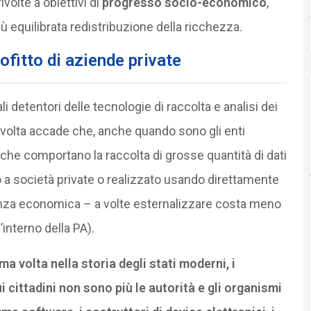
 rivolte a obiettivi di
progresso socio-economico
,
 equilibrata redistribuzione della ricchezza.
rofitto di aziende private
ali detentori delle tecnologie di raccolta e analisi dei
Talvolta accade che, anche quando sono gli enti
 che comportano la raccolta di grosse quantità di dati
o a società private o realizzato usando direttamente
ienza economica – a volte esternalizzare costa meno
nterno della PA).
ima volta nella storia degli stati moderni, i
i cittadini non sono più le autorità e gli organismi