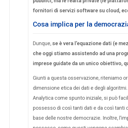
pubblici, ma le realtà private (le piattafo
fornitori di servizi software su cloud, ec
Cosa implica per la democrazia
Dunque,
se è vera l’equazione dati (e me
che oggi stiamo assistendo ad una progr
imprese guidate da un unico obiettivo, qu
Giunti a questa osservazione, riteniamo ora 
dimensione etica dei dati e degli algori
Analytica come spunto iniziale, si può fac
possesso di così tanti dati e da così tanti 
base delle nostre democrazie. Inoltre, l’impo
possesso, come questi vengono scambiati t