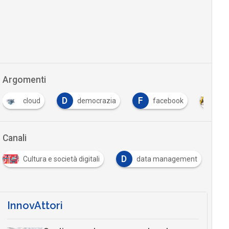
Argomenti
D
F
cloud
democrazia
facebook
Int
Canali
D
P
Cultura e società digitali
data management
InnovAttori