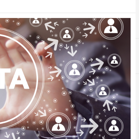
B
big data
Cittadinanza digitale