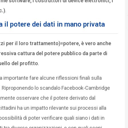
rme software, i costruttori di device elettronici, i
c.)
.
 il potere dei dati in mano privata
zzi per il loro trattamento)=potere, è vero anche
essiva cattura del potere pubblico da parte di
ello del profitto
.
importante fare alcune riflessioni finali sulla
tmi. Riproponendo lo scandalo Facebook-Cambridge
ilmente osservare che il potere derivato dal
cittadini ha un impatto rilevante sui processi alla
ssibilità di poter verificare quali siano i dati in
ra diverse organizzazioni, e con quali scopi