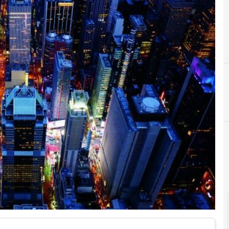
A
A
accesso
analisi
Cittadinanza digitale