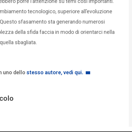
ebbero porre l’attenzione su temi così importanti.
ambiamento tecnologico, superiore all’evoluzione
vile. Questo sfasamento sta generando numerosi
ezza della sfida faccia in modo di orientarci nella
quella sbagliata.
n uno dello
stesso autore, vedi qui.
icolo