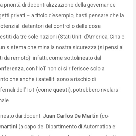
a priorità di decentralizzazione della governance
getti privati – a titolo d’esempio, basti pensare che la
potenziali detentori del controllo delle cose
stiti da tre sole nazioni (Stati Uniti d’America, Cina e
n un sistema che mina la nostra sicurezza (si pensi al
i da remoto): infatti, come sottolineato dal
conferenza
, con l’IoT non ci si riferisce solo ai
to che anche i satelliti sono a rischio di
fernali dell’ IoT (come
questi
), potrebbero rivelarsi
nale.
neato dai docenti
Juan Carlos De Martin
(co-
martini
(a capo del Dipartimento di Automatica e