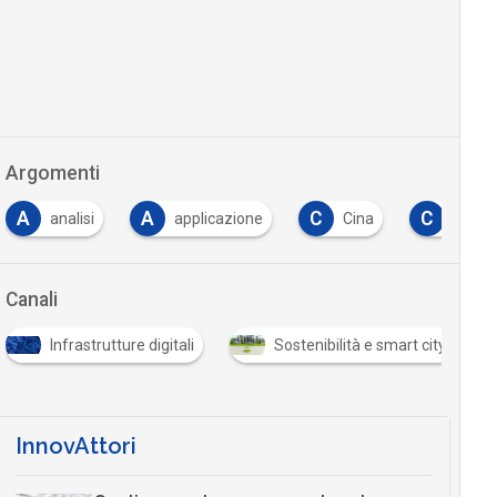
Argomenti
A
C
C
C
applicazione
Cina
costi
crescita
Canali
Infrastrutture digitali
Sostenibilità e smart city
InnovAttori