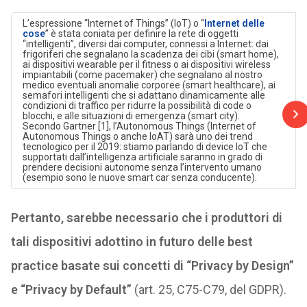
L’espressione “Internet of Things” (IoT) o “
Internet delle
cose
” è stata coniata per definire la rete di oggetti
“intelligenti”, diversi dai computer, connessi a Internet: dai
frigoriferi che segnalano la scadenza dei cibi (smart home),
ai dispositivi wearable per il fitness o ai dispositivi wireless
impiantabili (come pacemaker) che segnalano al nostro
medico eventuali anomalie corporee (smart healthcare), ai
semafori intelligenti che si adattano dinamicamente alle
condizioni di traffico per ridurre la possibilità di code o
blocchi, e alle situazioni di emergenza (smart city).
Secondo Gartner [1], l’Autonomous Things (Internet of
Autonomous Things o anche IoAT) sarà uno dei trend
tecnologico per il 2019: stiamo parlando di device IoT che
supportati dall’intelligenza artificiale saranno in grado di
prendere decisioni autonome senza l’intervento umano
(esempio sono le nuove smart car senza conducente).
Pertanto, sarebbe necessario che i produttori di
tali dispositivi adottino in futuro delle best
practice basate sui concetti di “Privacy by Design”
e “Privacy by Default”
(art. 25, C75-C79, del GDPR).