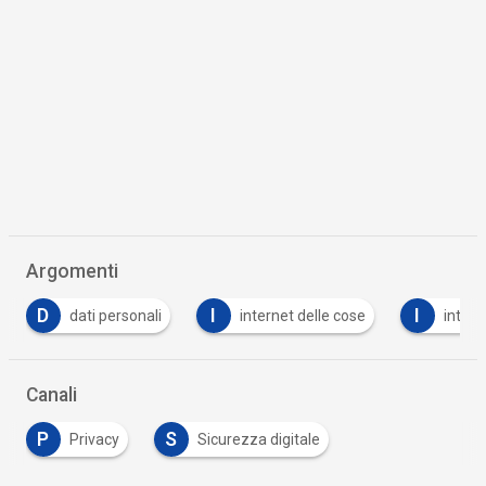
Argomenti
D
I
I
dati personali
internet delle cose
intern
Canali
P
S
Privacy
Sicurezza digitale