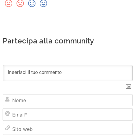
Partecipa alla community
N
Em
Sit
we