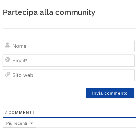
Partecipa alla community
N
Em
Sit
we
2
COMMENTI
Più recenti