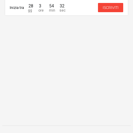
28
3
54
32
Inizia tra
ISCRIVITI