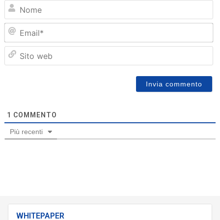
N
Em
Sit
we
1
COMMENTO
Più recenti
WHITEPAPER