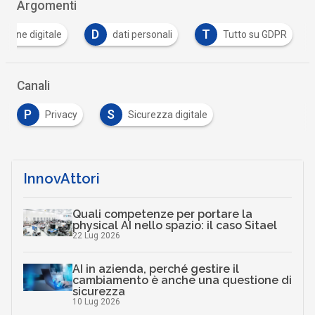
Argomenti
D
T
zione digitale
dati personali
Tutto su GDPR
Canali
P
S
Privacy
Sicurezza digitale
InnovAttori
Quali competenze per portare la
physical AI nello spazio: il caso Sitael
22 Lug 2026
AI in azienda, perché gestire il
cambiamento è anche una questione di
sicurezza
10 Lug 2026