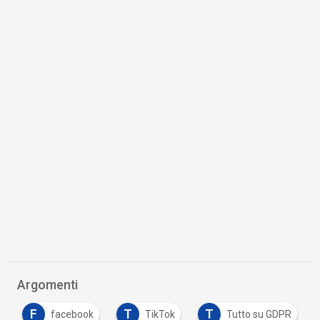
Argomenti
F
T
T
facebook
TikTok
Tutto su GDPR