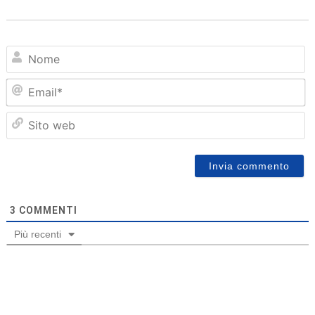
N
Em
Sit
we
3
COMMENTI
Più recenti