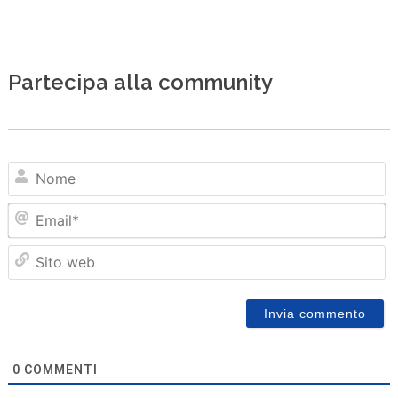
Partecipa alla community
N
Em
Sit
we
0
COMMENTI