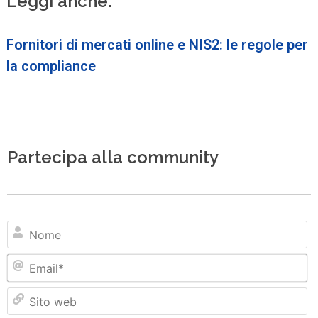
Leggi anche:
Fornitori di mercati online e NIS2: le regole per
la compliance
Partecipa alla community
N
Em
Si
w