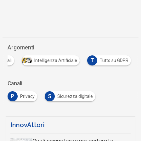
Argomenti
T
rsonali
Intelligenza Artificiale
Tutto su GDPR
Canali
P
S
Privacy
Sicurezza digitale
InnovAttori
Quali competenze per portare la