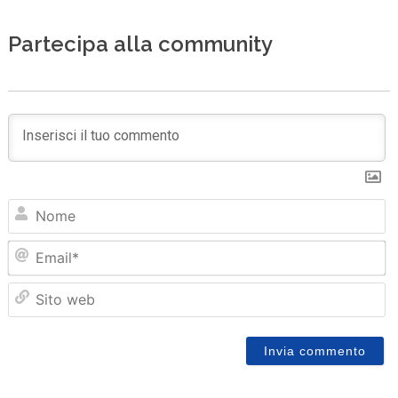
Partecipa alla community
N
Em
Sit
we