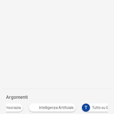
Argomenti
T
razia
Intelligenza Artificiale
Tutto su GDPR