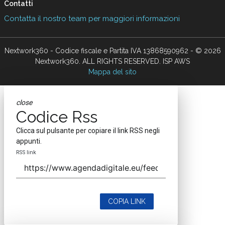
Contatti
Contatta il nostro team per maggiori informazioni
Nextwork360 - Codice fiscale e Partita IVA 13868590962 - © 2026
Nextwork360. ALL RIGHTS RESERVED. ISP AWS
Mappa del sito
close
Codice Rss
Clicca sul pulsante per copiare il link RSS negli
appunti.
RSS link
COPIA LINK