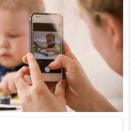
D
dati personali
Cultura e so