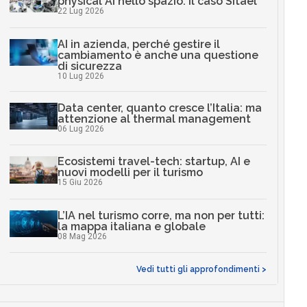
physical AI nello spazio: il caso Sitael
22 Lug 2026
AI in azienda, perché gestire il
cambiamento è anche una questione
di sicurezza
10 Lug 2026
Data center, quanto cresce l’Italia: ma
attenzione al thermal management
06 Lug 2026
Ecosistemi travel-tech: startup, AI e
nuovi modelli per il turismo
15 Giu 2026
L’IA nel turismo corre, ma non per tutti:
la mappa italiana e globale
08 Mag 2026
Vedi tutti gli approfondimenti >