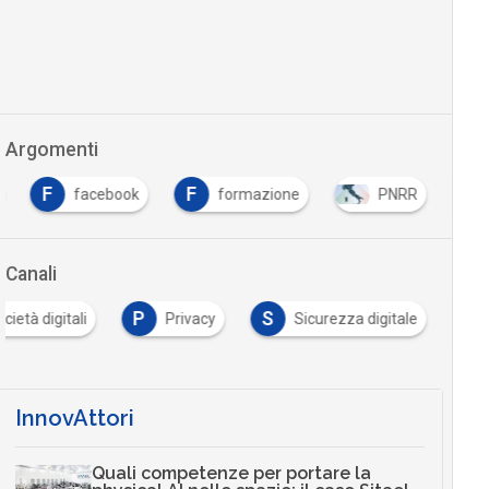
Argomenti
F
F
facebook
formazione
PNRR
Canali
P
S
cietà digitali
Privacy
Sicurezza digitale
InnovAttori
Quali competenze per portare la