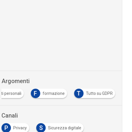
Argomenti
F
T
ti personali
formazione
Tutto su GDPR
Canali
P
S
Privacy
Sicurezza digitale