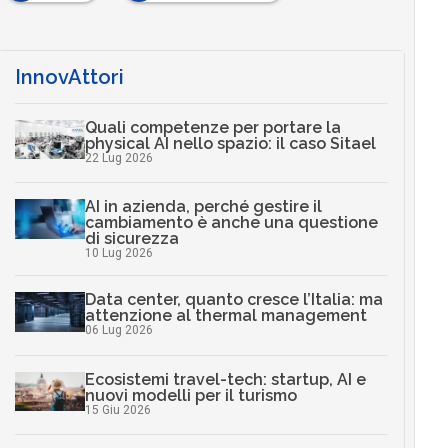
InnovAttori
Quali competenze per portare la
physical AI nello spazio: il caso Sitael
22 Lug 2026
AI in azienda, perché gestire il
cambiamento è anche una questione
di sicurezza
10 Lug 2026
Data center, quanto cresce l’Italia: ma
attenzione al thermal management
06 Lug 2026
Ecosistemi travel-tech: startup, AI e
nuovi modelli per il turismo
15 Giu 2026