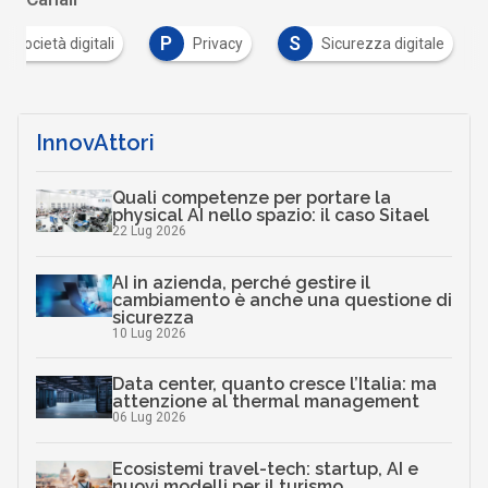
P
S
 e società digitali
Privacy
Sicurezza digitale
InnovAttori
Quali competenze per portare la
physical AI nello spazio: il caso Sitael
22 Lug 2026
AI in azienda, perché gestire il
cambiamento è anche una questione di
sicurezza
10 Lug 2026
Data center, quanto cresce l’Italia: ma
attenzione al thermal management
06 Lug 2026
Ecosistemi travel-tech: startup, AI e
nuovi modelli per il turismo