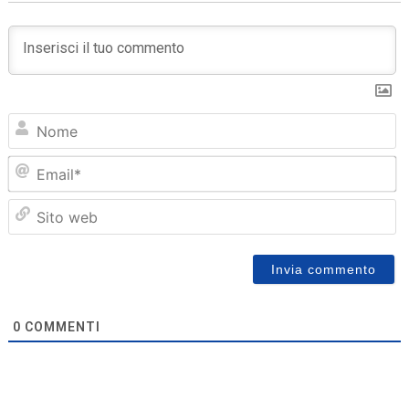
N
Em
Sit
we
0
COMMENTI