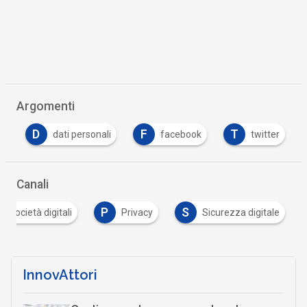
Argomenti
D
F
T
t
dati personali
facebook
twitter
Canali
P
S
 e società digitali
Privacy
Sicurezza digitale
InnovAttori