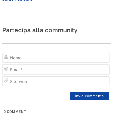
Partecipa alla community
N
Em
Sit
we
0
COMMENTI