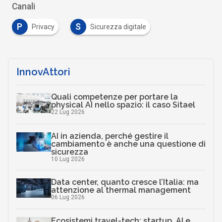
Canali
P
S
Privacy
Sicurezza digitale
InnovAttori
Quali competenze per portare la
physical AI nello spazio: il caso Sitael
22 Lug 2026
AI in azienda, perché gestire il
cambiamento è anche una questione di
sicurezza
10 Lug 2026
Data center, quanto cresce l’Italia: ma
attenzione al thermal management
06 Lug 2026
Ecosistemi travel-tech: startup, AI e