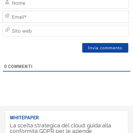
Em
Sit
we
0
COMMENTI
WHITEPAPER
La scelta strategica del cloud: guida alla
conformità GDPR per le aziende