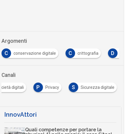
Argomenti
C
D
G
one digitale
crittografia
dati personali
Canali
P
S
cietà digitali
Privacy
Sicurezza digitale
InnovAttori
Quali competenze per portare la