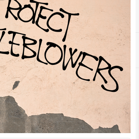
A
C
Autorità Garante privacy
conservazi
Cultura e so