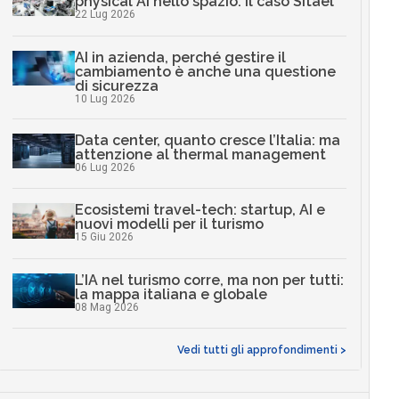
physical AI nello spazio: il caso Sitael
22 Lug 2026
AI in azienda, perché gestire il
cambiamento è anche una questione
di sicurezza
10 Lug 2026
Data center, quanto cresce l’Italia: ma
attenzione al thermal management
06 Lug 2026
Ecosistemi travel-tech: startup, AI e
nuovi modelli per il turismo
15 Giu 2026
L’IA nel turismo corre, ma non per tutti:
la mappa italiana e globale
08 Mag 2026
Vedi tutti gli approfondimenti >