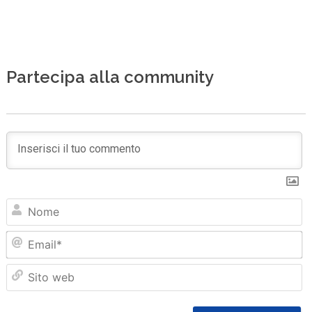
Partecipa alla community
N
Em
Sit
we