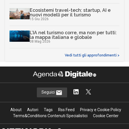
Ecosistemi travel-tech: startup, AI e
nuovi modelli per il turismo
15 Giu 2026
L’IA nel turismo corre, ma non per tutti:
la mappa italiana e globale
08 Mag 2026
Vedi tutti gli approfondimenti >
Seguici
About
Autori
Tags
Rss Feed
Privacy e Cookie Policy
Terms&Conditions Contenuti Specialistici
Cookie Center