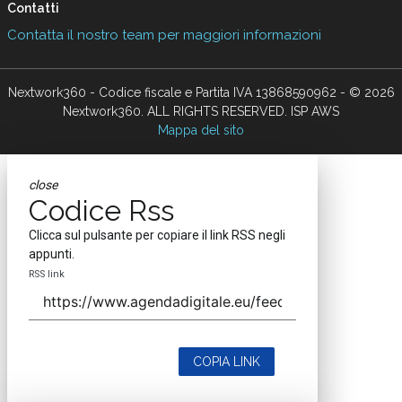
Contatti
Contatta il nostro team per maggiori informazioni
Nextwork360 - Codice fiscale e Partita IVA 13868590962 - © 2026
Nextwork360. ALL RIGHTS RESERVED. ISP AWS
Mappa del sito
close
Codice Rss
Clicca sul pulsante per copiare il link RSS negli
appunti.
RSS link
COPIA LINK