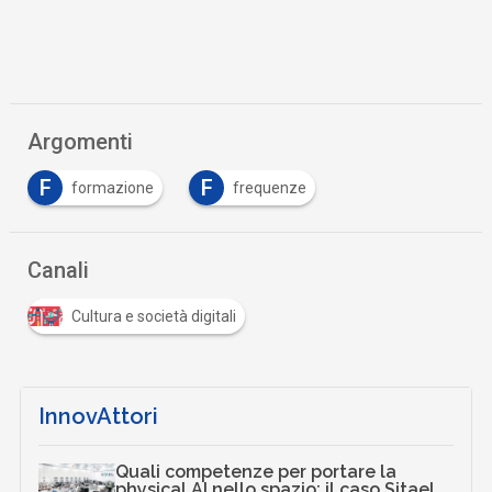
Argomenti
F
F
formazione
frequenze
Canali
Cultura e società digitali
InnovAttori
Quali competenze per portare la
physical AI nello spazio: il caso Sitael