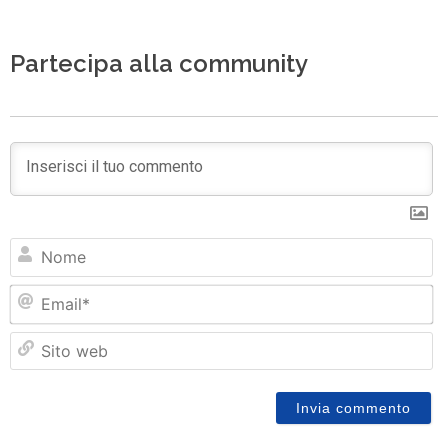
Partecipa alla community
N
Em
Si
w