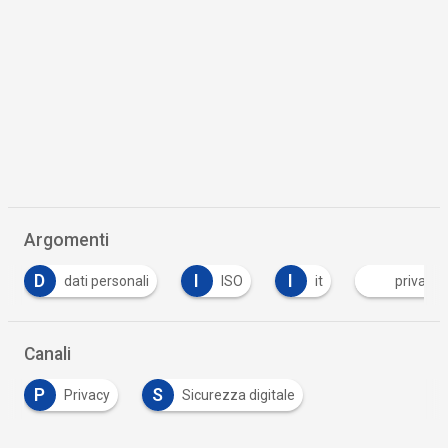
Argomenti
I
I
S
 personali
ISO
it
privacy
sec
Canali
P
S
Privacy
Sicurezza digitale