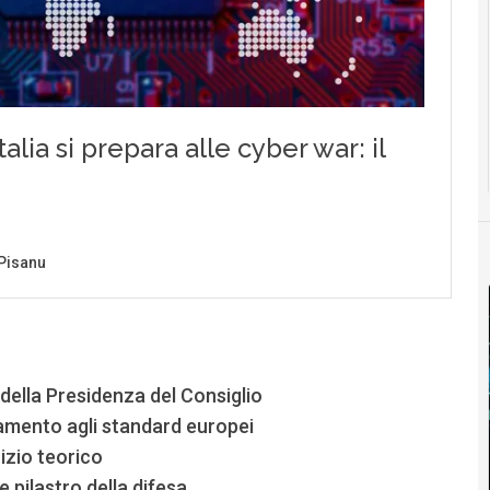
 della Presidenza del Consiglio
neamento agli standard europei
cizio teorico
 pilastro della difesa