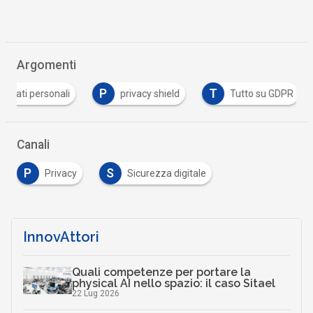
Argomenti
P
T
dati personali
privacy shield
Tutto su GDPR
Canali
P
S
Privacy
Sicurezza digitale
InnovAttori
Quali competenze per portare la
physical AI nello spazio: il caso Sitael
22 Lug 2026