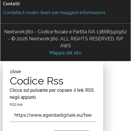
Contatti
Contatta il nostro team per maggiori informazioni
Nextwork360 - Codice fiscale e Partita IVA 13868590962
- © 2026 Nextwork360. ALL RIGHTS RESERVED. ISP
AWS
Mappa del sito
close
Codice Rss
Clicca sul pulsante per copiare il link RSS
negli appunti.
RSS link