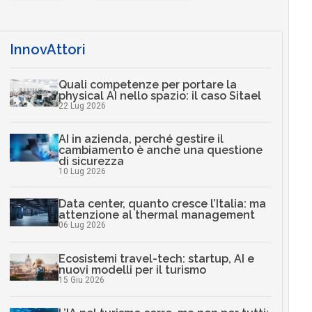
InnovAttori
Quali competenze per portare la
physical AI nello spazio: il caso Sitael
22 Lug 2026
AI in azienda, perché gestire il
cambiamento è anche una questione
di sicurezza
10 Lug 2026
Data center, quanto cresce l’Italia: ma
attenzione al thermal management
06 Lug 2026
Ecosistemi travel-tech: startup, AI e
nuovi modelli per il turismo
15 Giu 2026