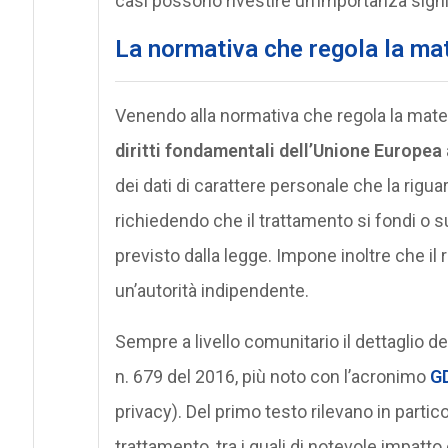
casi possono rivestire un’importanza signifi
La normativa che regola la ma
Venendo alla normativa che regola la materi
diritti fondamentali dell’Unione Europea
dei dati di carattere personale che la riguar
richiedendo che il trattamento si fondi o 
previsto dalla legge. Impone inoltre che il ri
un’autorità indipendente.
Sempre a livello comunitario il dettaglio de
n. 679 del 2016, più noto con l’acronimo
G
privacy). Del primo testo rilevano in particola
trattamento, tra i quali di notevole impatto