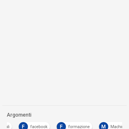
Argomenti
F
F
M
facebook
formazione
Machine Learnin