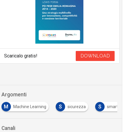
Scaricalo gratis!
DOWNLOAD
Argomenti
M
S
S
Machine Learning
sicurezza
smart city
Canali