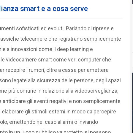
ianza smart e a cosa serve
enti sofisticati ed evoluti. Parlando di riprese e
 classiche telecamere che registrano semplicemente
ie a innovazioni come il deep learning e
inire le videocamere smart come veri computer che
er recepire i rumori, oltre a casse per emettere
zo sono legate alla sicurezza delle persone, degli spazi
ione più comune in relazione alla videosorveglianza,
le anticipare gli eventi negativi e non semplicemente
 di elaborare gli stimoli esterni in modo da percepire
olo, emettendo nel caso allarmi o inviando
o in un luogo pubblico va protetto, si possono