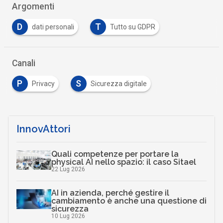
Argomenti
D
T
dati personali
Tutto su GDPR
Canali
P
S
Privacy
Sicurezza digitale
InnovAttori
Quali competenze per portare la
physical AI nello spazio: il caso Sitael
22 Lug 2026
AI in azienda, perché gestire il
cambiamento è anche una questione di
sicurezza
10 Lug 2026