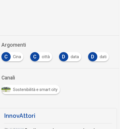
Argomenti
C
C
D
D
E
Cina
città
data
dati
Canali
Sostenibilità e smart city
InnovAttori