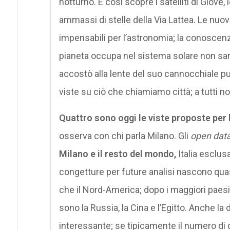
notturno. E così scopre i satelliti di Giove, 
ammassi di stelle della Via Lattea. Le nu
impensabili per l’astronomia; la conoscenz
pianeta occupa nel sistema solare non sarà 
accostò alla lente del suo cannocchiale pu
viste su ciò che chiamiamo città; a tutti n
Quattro sono oggi le viste proposte per l
osserva con chi parla Milano. Gli
open dat
Milano e il resto del mondo,
Italia esclus
congetture per future analisi nascono quas
che il Nord-America; dopo i maggiori paesi 
sono la Russia, la Cina e l’Egitto. Anche la 
interessante; se tipicamente il numero di