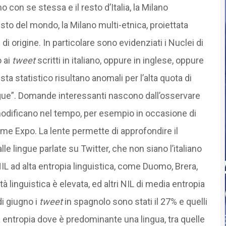
ano con se stessa e il resto d’Italia, la Milano
esto del mondo, la Milano multi-etnica, proiettata
i origine. In particolare sono evidenziati i Nuclei di
o ai
tweet
scritti in italiano, oppure in inglese, oppure
ista statistico risultano anomali per l’alta quota di
gue”. Domande interessanti nascono dall’osservare
 modificano nel tempo, per esempio in occasione di
come Expo. La lente permette di approfondire il
alle lingue parlate su Twitter, che non siano l’italiano
IL ad alta entropia linguistica, come Duomo, Brera,
 linguistica è elevata, ed altri NIL di media entropia
di giugno i
tweet
in spagnolo sono stati il 27% e quelli
sa entropia dove è predominante una lingua, tra quelle