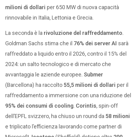
milioni di dollari
per 650 MW di nuova capacità
rinnovabile in Italia, Lettonia e Grecia.
La seconda è la
rivoluzione del raffreddamento
.
Goldman Sachs stima che il
76% dei server AI
sarà
raffreddato a liquido entro il 2026, contro il 15% del
2024: un salto tecnologico e di mercato che
avvantaggia le aziende europee.
Submer
(Barcellona) ha raccolto
55,5 milioni di dollari
per il
raffreddamento a immersione con una riduzione del
95% dei consumi di cooling
.
Corintis
, spin-off
dell’EPFL svizzero, ha chiuso un round da
58 milioni
e triplicato l’efficienza lavorando come partner di
Microsoft.
Iceotope
(Sheffield) detiene oltre
200