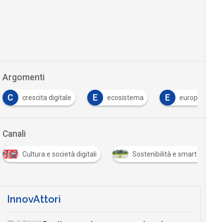
Argomenti
C
E
E
crescita digitale
ecosistema
europa
Canali
Cultura e società digitali
Sostenibilità e smart city
InnovAttori