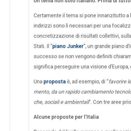
Un tema non solo italiano. Prima di tutt
Certamente il tema si pone innanzitutto a l
indirizzi sono lì necessari per una focaliz
concretizzazione di risultati collettivi, su
Stati. Il “
piano Junker
”, un grande piano d’
successo se non vengono definiti chiaramente
significa perseguire una visione d’Europa, e
Una
proposta
è, ad esempio, di “
favo­rire l
mento, da un rapido cam­bia­mento tec­no­lo­g
che, sociali e ambien­tali
”. Con tre aree prio
Alcune proposte per l’Italia