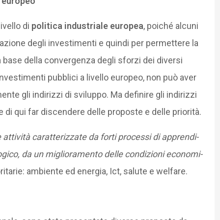
o europeo
ivello di
politica industriale europea
, poiché alcuni
zazione degli investimenti e quindi per permettere la
lla base della convergenza degli sforzi dei diversi
investimenti pub­blici a livello euro­peo, non può aver
 gli indirizzi di sviluppo. Ma definire gli indirizzi
 di qui far discendere delle proposte e delle priorità.
e atti­vità carat­te­riz­zate da forti pro­cessi di appren­di­
ico, da un miglio­ra­mento delle con­di­zioni eco­no­mi­
ritarie: ambiente ed ener­gia, Ict, salute e wel­fare.