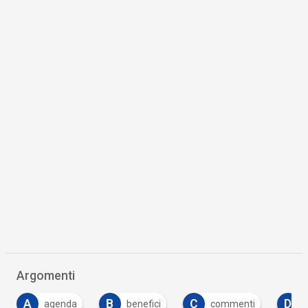
Argomenti
A
B
C
D
agenda
benefici
commenti