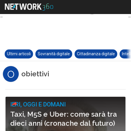
Ultimi articoli
Sovranità digitale
Cittadinanza digitale
Intel
O
obiettivi
IERI, OGGI E DOMANI
Taxi, M5S e Uber: come sarà tra
dieci anni (cronache dal futuro)