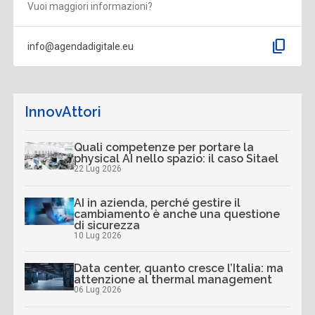
Vuoi maggiori informazioni?
content_copy
info@agendadigitale.eu
InnovAttori
Quali competenze per portare la
physical AI nello spazio: il caso Sitael
22 Lug 2026
AI in azienda, perché gestire il
cambiamento è anche una questione
di sicurezza
10 Lug 2026
Data center, quanto cresce l’Italia: ma
attenzione al thermal management
06 Lug 2026