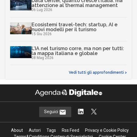
Data center, quanto cresce l’Italia: ma
attenzione al thermal management
06 Lug 2026
Ecosistemi travel-tech: startup, AI e
nuovi modelli per il turismo
15 Giu 2026
L’IA nel turismo corre, ma non per tutti:
la mappa italiana e globale
08 Mag 2026
Vedi tutti gli approfondimenti >
Seguici
About
Autori
Tags
Rss Feed
Privacy e Cookie Policy
Terms&Conditions Contenuti Specialistici
Cookie Center