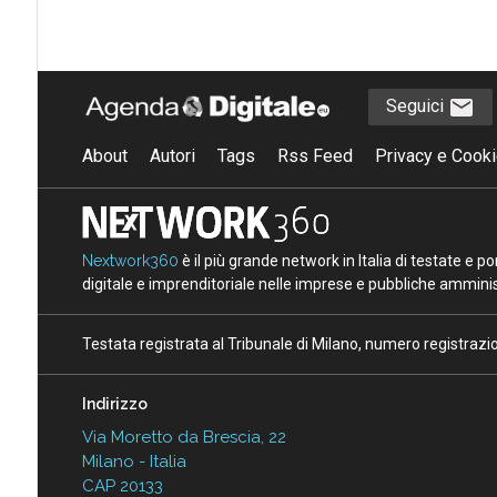
Seguici
About
Autori
Tags
Rss Feed
Privacy e Cooki
Nextwork360
è il più grande network in Italia di testate e 
digitale e imprenditoriale nelle imprese e pubbliche amminist
Testata registrata al Tribunale di Milano, numero registraz
Indirizzo
Via Moretto da Brescia, 22
Milano - Italia
CAP 20133