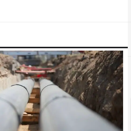
B
big data