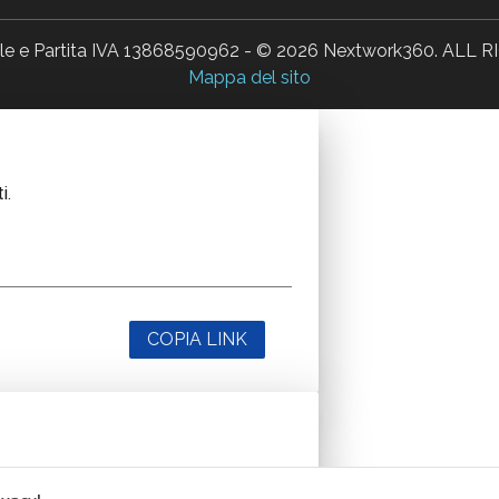
ale e Partita IVA 13868590962 - © 2026 Nextwork360. AL
Mappa del sito
i.
COPIA LINK
i.