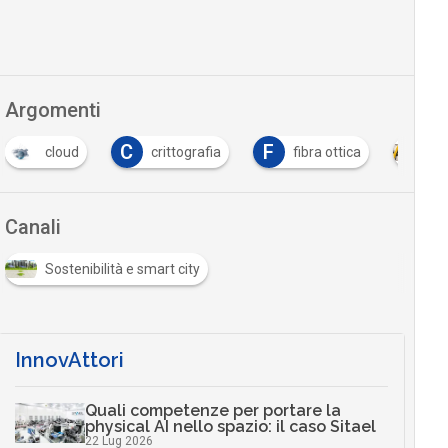
Argomenti
C
F
cloud
crittografia
fibra ottica
In
Canali
Sostenibilità e smart city
InnovAttori
Quali competenze per portare la
physical AI nello spazio: il caso Sitael
22 Lug 2026