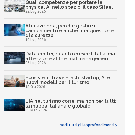
Quali competenze per portare la
physical AI nello spazio: il caso Sitael
22 Lug 2026
AI in azienda, perché gestire il
cambiamento è anche una questione
di sicurezza
10 Lug 2026
Data center, quanto cresce l’Italia: ma
attenzione al thermal management
06 Lug 2026
Ecosistemi travel-tech: startup, AI e
nuovi modelli per il turismo
15 Giu 2026
L’IA nel turismo corre, ma non per tutti:
la mappa italiana e globale
08 Mag 2026
Vedi tutti gli approfondimenti >