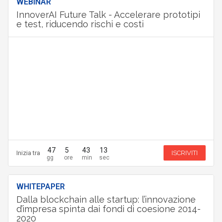
WEBINAR
InnoverAI Future Talk - Accelerare prototipi
e test, riducendo rischi e costi
47
5
43
12
Inizia tra
ISCRIVITI
WHITEPAPER
Dalla blockchain alle startup: l’innovazione
d’impresa spinta dai fondi di coesione 2014-
2020