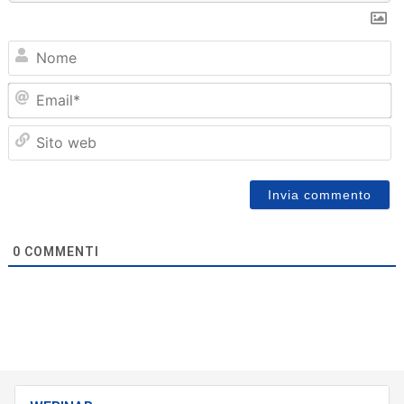
N
Em
Sit
we
0
COMMENTI