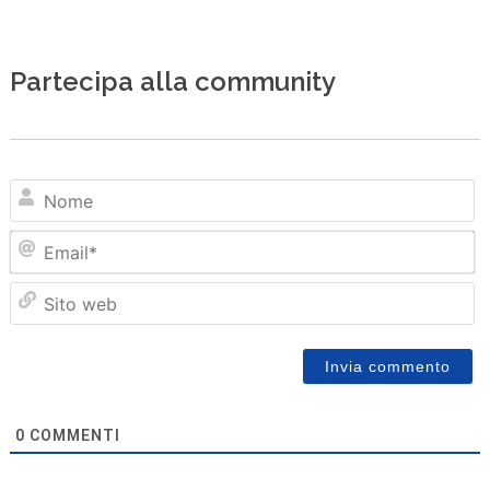
Partecipa alla community
N
Em
Sit
we
0
COMMENTI