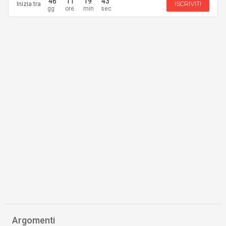
46
11
19
42
Inizia tra
ISCRIVITI
Argomenti