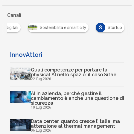
Canali
S
ti digitali
Sostenibilità e smart city
Startup
InnovAttori
Quali competenze per portare la
physical AI nello spazio: il caso Sitael
22 Lug 2026
AI in azienda, perché gestire il
cambiamento è anche una questione di
sicurezza
10 Lug 2026
Data center, quanto cresce l’Italia: ma
attenzione al thermal management
06 Lug 2026