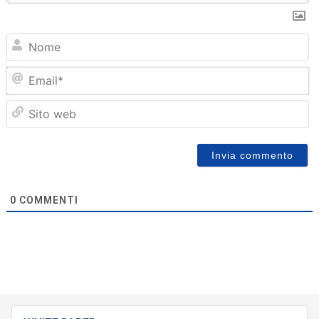
N
Em
Sit
we
0
COMMENTI