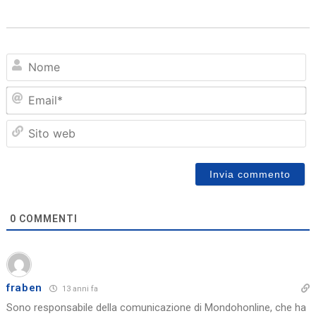
N
Em
Sit
we
0
COMMENTI
fraben
13 anni fa
Sono responsabile della comunicazione di Mondohonline, che ha