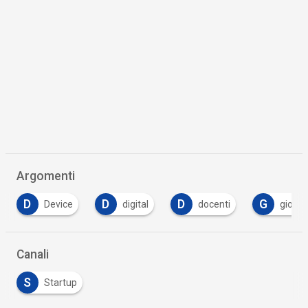
Argomenti
D
D
G
I
digital
docenti
giovani
impat
…
Canali
S
Startup