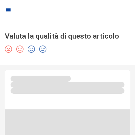
Valuta la qualità di questo articolo
WHITE PAPER
Servizi finanziari: la gestione dell’identità e
delle frodi nella relazione digitale con il
cliente
01 Lug 2021
Scaricalo gratis!
DOWNLOAD