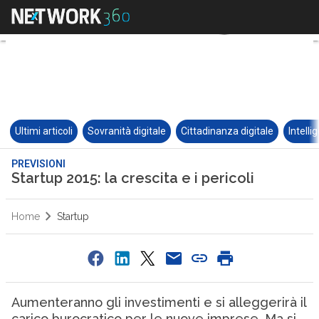
Ultimi articoli
Sovranità digitale
Cittadinanza digitale
Intelli
PREVISIONI
Startup 2015: la crescita e i pericoli
Home
Startup
Aumenteranno gli investimenti e si alleggerirà il
carico burocratico per le nuove imprese. Ma si